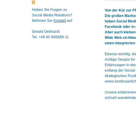
Haben Sie Fragen zu
Von der Kür zur P
Social Media Relations?
Die großen Marken 
Nehmen Sie
Kontakt
auf:
haben Social Medi
Facebook oder in 
Gerald Gebhardt
Aber auch kleiner
Tel. +49 40 866888-11
Wide Web sichtbar 
einen integrierte
Ebenso wichtig: di
richtige Gespür fü
Erfahrungen in die
entlang der Socia
strategischen Pos
eines kontinuierl
Unsere erfahrenen
schnell wandelnden