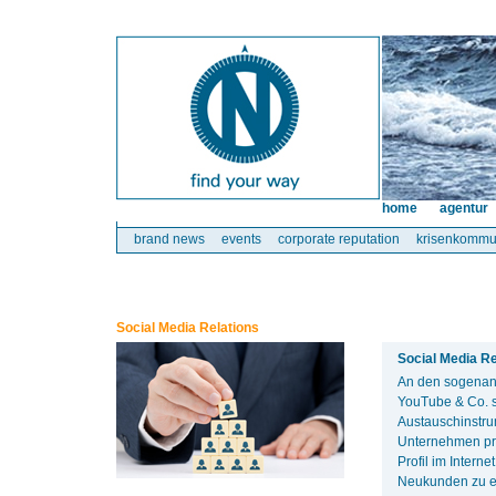
home
agentur
brand news
events
corporate reputation
krisenkommu
Social Media Relations
Social Media R
An den sogenann
YouTube & Co. s
Austauschinstru
Unternehmen prof
Profil im Intern
Neukunden zu e