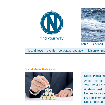
home
agentur
brand news
events
corporate reputation
krisenkommu
Social Media Relations
Social Media R
An den sogenann
YouTube & Co. s
Austauschinstru
Unternehmen prof
Profil im Intern
Neukunden zu e