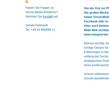
Haben Sie Fragen zu
Von der Kür zur P
Social Media Relations?
Die großen Marken 
Nehmen Sie
Kontakt
auf:
haben Social Medi
Facebook oder in 
Gerald Gebhardt
Aber auch kleiner
Tel. +49 40 866888-11
Wide Web sichtbar 
einen integrierte
Ebenso wichtig: di
richtige Gespür fü
Erfahrungen in die
entlang der Socia
strategischen Pos
eines kontinuierl
Unsere erfahrenen
schnell wandelnden