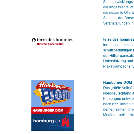
Stadtentwicklungs-
die angestrebte Ve
die gesamte Öffentl
Stadtteil, der Bro
Veranstaltungen i
terre des homme
terre des hommes D
schutzbedürftigen 
der Hilfsorganisati
Unterstützung und 
Plakatkampagne fü
Hamburger DOM
Das größte Volksfe
Norddeutschland a
Kampagne entwick
nach 675 Jahren al
gemeinsamen Imag
Medienarbeit in N