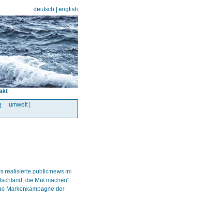
deutsch
|
english
akt
n
umwelt |
 realisierte public:news im
utschland, die Mut machen".
eue Markenkampagne der