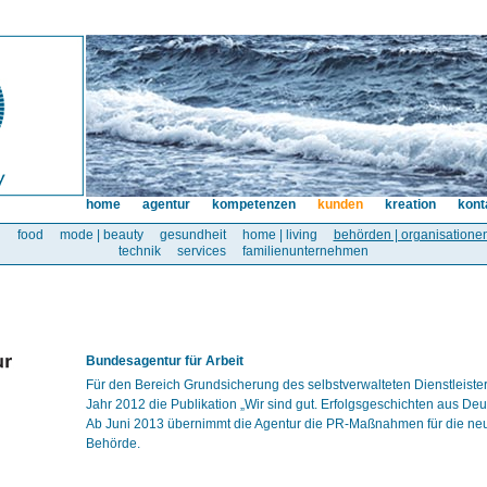
home
agentur
kompetenzen
kunden
kreation
kont
l
food
mode | beauty
gesundheit
home | living
behörden | organisatione
technik
services
familienunternehmen
Bundesagentur für Arbeit
Für den Bereich Grundsicherung des selbstverwalteten Dienstleisters
Jahr 2012 die Publikation „Wir sind gut. Erfolgsgeschichten aus De
Ab Juni 2013 übernimmt die Agentur die PR-Maßnahmen für die n
Behörde.