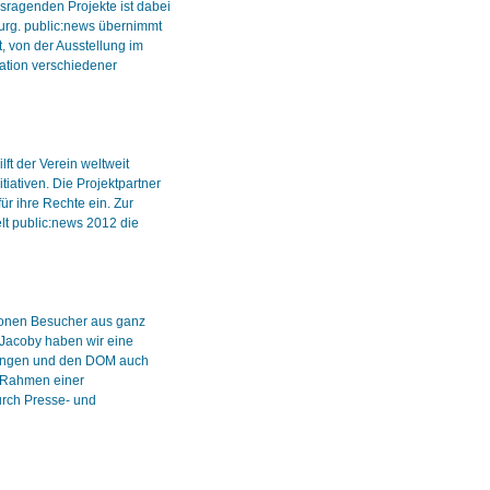
usragenden Projekte ist dabei
burg. public:news übernimmt
t, von der Ausstellung im
ation verschiedener
ft der Verein weltweit
tiativen. Die Projektpartner
ür ihre Rechte ein. Zur
lt public:news 2012 die
lionen Besucher aus ganz
Jacoby haben wir eine
üngen und den DOM auch
Im Rahmen einer
rch Presse- und