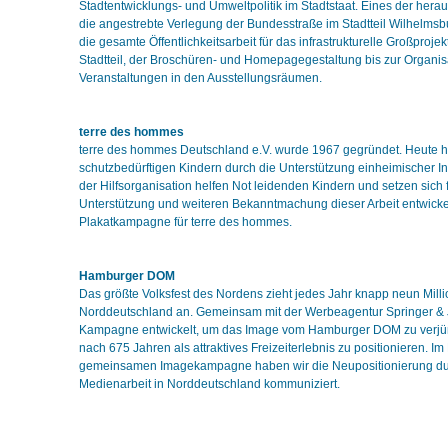
Stadtentwicklungs- und Umweltpolitik im Stadtstaat. Eines der hera
die angestrebte Verlegung der Bundesstraße im Stadtteil Wilhelms
die gesamte Öffentlichkeitsarbeit für das infrastrukturelle Großprojek
Stadtteil, der Broschüren- und Homepagegestaltung bis zur Organis
Veranstaltungen in den Ausstellungsräumen.
terre des hommes
terre des hommes Deutschland e.V. wurde 1967 gegründet. Heute hil
schutzbedürftigen Kindern durch die Unterstützung einheimischer Ini
der Hilfsorganisation helfen Not leidenden Kindern und setzen sich f
Unterstützung und weiteren Bekanntmachung dieser Arbeit entwicke
Plakatkampagne für terre des hommes.
Hamburger DOM
Das größte Volksfest des Nordens zieht jedes Jahr knapp neun Mil
Norddeutschland an. Gemeinsam mit der Werbeagentur Springer & 
Kampagne entwickelt, um das Image vom Hamburger DOM zu verj
nach 675 Jahren als attraktives Freizeiterlebnis zu positionieren. 
gemeinsamen Imagekampagne haben wir die Neupositionierung du
Medienarbeit in Norddeutschland kommuniziert.