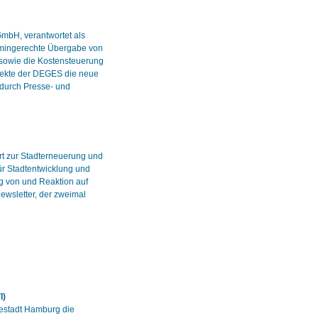
mbH, verantwortet als
mingerechte Übergabe von
 sowie die Kostensteuerung
jekte der DEGES die neue
 durch Presse- und
rt zur Stadterneuerung und
ür Stadtentwicklung und
ng von und Reaktion auf
Newsletter, der zweimal
I)
estadt Hamburg die