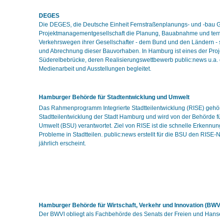
DEGES
Die DEGES, die Deutsche Einheit Fernstraßenplanungs- und -bau G
Projektmanagementgesellschaft die Planung, Bauabnahme und ter
Verkehrswegen ihrer Gesellschafter - dem Bund und den Ländern -
und Abrechnung dieser Bauvorhaben. In Hamburg ist eines der Pro
Süderelbebrücke, deren Realisierungswettbewerb public:news u.a.
Medienarbeit und Ausstellungen begleitet.
Hamburger Behörde für Stadtentwicklung und Umwelt
Das Rahmenprogramm Integrierte Stadtteilentwicklung (RISE) gehö
Stadtteilentwicklung der Stadt Hamburg und wird von der Behörde f
Umwelt (BSU) verantwortet. Ziel von RISE ist die schnelle Erkennu
Probleme in Stadtteilen. public:news erstellt für die BSU den RISE-
jährlich erscheint.
Hamburger Behörde für Wirtschaft, Verkehr und Innovation (BWV
Der BWVI obliegt als Fachbehörde des Senats der Freien und Hans