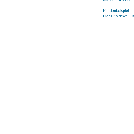
und erneut an Orie
Kundenbeispiel:
Franz Kaldewei G