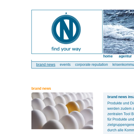
home
agentur
brand news
events
corporate reputation
krisenkommu
brand news
brand news ins
Produkte und Di
werden zudem au
zentralen Tool 
für Produkte und
zielgruppengere
durch alle Komm