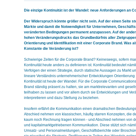
Die einzige Kontinuität ist der Wandel: neue Anforderungen an 
Der Widerspruch könnte größer nicht sein. Auf der einen Seite st
Märkte und damit die Notwendigkeit für Unternehmen, Geschäfts
veränderten Bedingungen permanent anzupassen. Auf der anderen
hohen Veränderungsdrucks das Grundbedürfnis aller Zielgruppen
Orientierung und Identifikation mit einer Corporate Brand. Was al
Konstante die Veränderung ist?
Schwierige Zeiten für die Corporate Brand? Keineswegs, sofern ma
Kontinuität heute anders zu definieren ist. Kontinuität bedeutet näml
Verfolgen der einen Strategie, durch statische Aussagen zu Markt 
lineare Verständnis unternehmerischer Entwicklungen Orientierung z
Kontinuität ist heute der Wandel. Für die Corporate Communications
Brand ständig präsent zu halten, sie am marktrelevanten und gesell
teilhaben zu lassen und vor allem durch sie Entwicklungen und Ver
interpretieren und dazu Stellung zu beziehen.
Insofern erfährt die Kommunikation einen dramatischen Bedeutung
Abschied nehmen von klassischen, häufig starren Konzepten, die der
kaum noch Rechnung tragen können - und Abschied nehmen von d
und kapitalmarktgetriebenen Kommunikation. Diese stützt sich nämlic
Umsatz- und Personalmeldungen, Geschäftsberichte oder Broschüren 