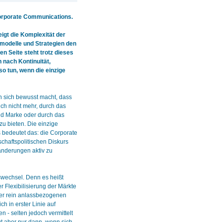
Corporate Communications.
eigt die Komplexität der
modelle und Strategien den
 Seite steht trotz dieses
 nach Kontinuität,
so tun, wenn die einzige
n sich bewusst macht, dass
ich nicht mehr, durch das
und Marke oder durch das
u bieten. Die einzige
 bedeutet das: die Corporate
schaftspolitischen Diskurs
änderungen aktiv zu
swechsel. Denn es heißt
 Flexibilisierung der Märkte
er rein anlassbezogenen
h in erster Linie auf
- selten jedoch vermittelt