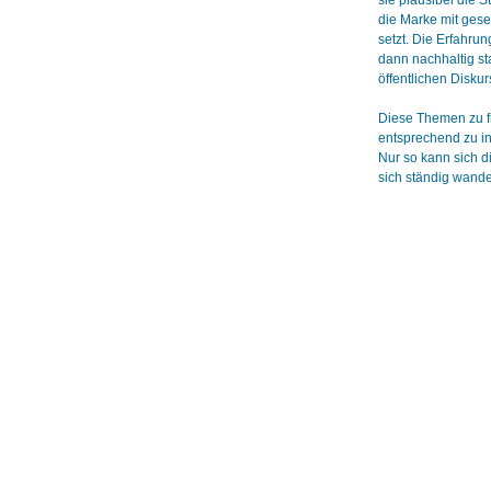
sie plausibel die S
die Marke mit gese
setzt. Die Erfahru
dann nachhaltig st
öffentlichen Disku
Diese Themen zu f
entsprechend zu in
Nur so kann sich d
sich ständig wande