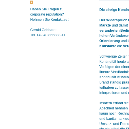
Haben Sie Fragen zu
Die einzige Konti
corporate reputation?
Nehmen Sie
Kontakt
auf:
Der Widerspruch kö
Märkte und damit 
Gerald Gebhardt
veränderten Bedin
Tel. +49 40 866888-11
hohen Veränderung
Orientierung und I
Konstante die Ver
Schwierige Zeiten 
Kontinuität heute a
Verfolgen der eine
lineare Verständni
Kontinuität ist he
Brand ständig präs
teilhaben zu lasse
interpretieren und
Insofern erfährt 
Abschied nehmen vo
kaum noch Rechnu
und kapitalmarktge
Umsatz- und Person