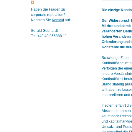
Haben Sie Fragen zu
Die einzige Konti
corporate reputation?
Nehmen Sie
Kontakt
auf:
Der Widerspruch kö
Märkte und damit 
Gerald Gebhardt
veränderten Bedin
Tel. +49 40 866888-11
hohen Veränderung
Orientierung und I
Konstante die Ver
Schwierige Zeiten 
Kontinuität heute a
Verfolgen der eine
lineare Verständni
Kontinuität ist he
Brand ständig präs
teilhaben zu lasse
interpretieren und
Insofern erfährt 
Abschied nehmen vo
kaum noch Rechnu
und kapitalmarktge
Umsatz- und Person