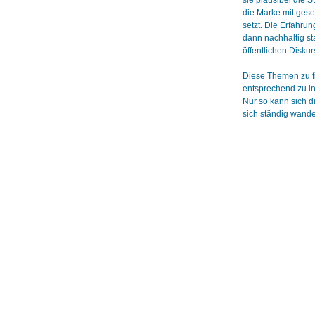
sie plausibel die S
die Marke mit gese
setzt. Die Erfahru
dann nachhaltig st
öffentlichen Disku
Diese Themen zu f
entsprechend zu in
Nur so kann sich d
sich ständig wande