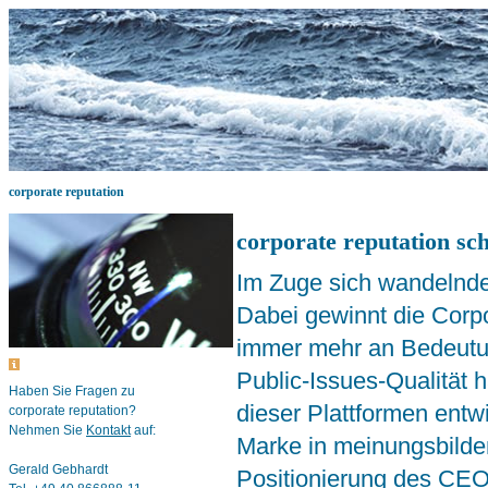
corporate reputation
corporate reputation sc
Im Zuge sich wandelnder
Dabei gewinnt die Corpo
immer mehr an Bedeutun
Public-Issues-Qualität
Haben Sie Fragen zu
dieser Plattformen entwi
corporate reputation?
Nehmen Sie
Kontakt
auf:
Marke in meinungsbilde
Gerald Gebhardt
Positionierung des CEO 