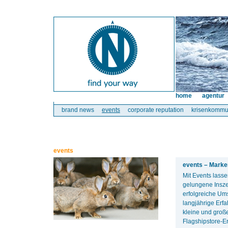
home
agentur
brand news
events
corporate reputation
krisenkommu
events
events – Marke
Mit Events lass
gelungene Insze
erfolgreiche Ums
langjährige Erf
kleine und groß
Flagshipstore-E