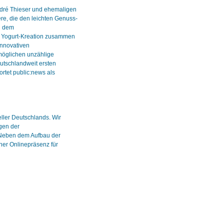
dré Thieser und ehemaligen
re, die den leichten Genuss-
i dem
en Yogurt-Kreation zusammen
innovativen
möglichen unzählige
eutschlandweit ersten
rtet public:news als
eller Deutschlands. Wir
gen der
Neben dem Aufbau der
ner Onlinepräsenz für