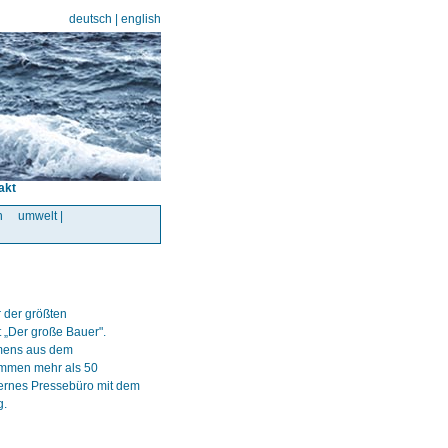
deutsch
|
english
akt
n
umwelt |
 der größten
 „Der große Bauer".
hmens aus dem
ommen mehr als 50
ternes Pressebüro mit dem
g.