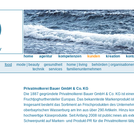
home
agentur
kompetenzen
kunden
kreation
kont
l
food
mode | beauty
gesundheit
home | living
behörden | organisatione
technik
services
familienunternehmen
Privatmolkerei Bauer GmbH & Co. KG
Die 1887 gegründete Privatmolkerei Bauer GmbH & Co. KG ist einer
Fruchtjoghurthersteller Europas. Das bekannteste Markenprodukt ist
Insgesamt besteht das Sortiment an Frischprodukten des Unterne
oberbayrischen Wasserburg am Inn aus über 290 Artikeln. Hinzu k
hochwertige Käseprodukte. Seit Anfang 2008 ist public:news als ex
Schwerpunkt auf Marken- und Produkt-PR für die Privatmolkerei täti