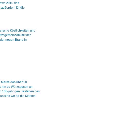
:news 2010 das
t außerdem für die
rische Köstlichkeiten und
ützt gemeinsam mit der
 der neuen Brand in
r Marke das über 50
s hin zu Würzsaucen an.
um 100-jährigen Bestehen des
s sind wir für die Marken-