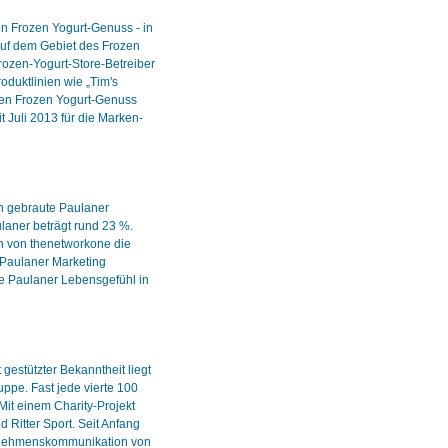
en Frozen Yogurt-Genuss - in
 auf dem Gebiet des Frozen
ozen-Yogurt-Store-Betreiber
oduktlinien wie „Tim's
rmen Frozen Yogurt-Genuss
t Juli 2013 für die Marken-
en gebraute Paulaner
ulaner beträgt rund 23 %.
rn von thenetworkone die
 Paulaner Marketing
che Paulaner Lebensgefühl in
 gestützter Bekanntheit liegt
uppe. Fast jede vierte 100
it einem Charity-Projekt
Ritter Sport. Seit Anfang
ernehmenskommunikation von