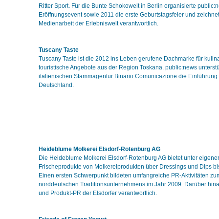
Ritter Sport. Für die Bunte Schokowelt in Berlin organisierte public
Eröffnungsevent sowie 2011 die erste Geburtstagsfeier und zeichne
Medienarbeit der Erlebniswelt verantwortlich.
Tuscany Taste
Tuscany Taste ist die 2012 ins Leben gerufene Dachmarke für kulina
touristische Angebote aus der Region Toskana. public:news unterst
italienischen Stammagentur Binario Comunicazione die Einführung
Deutschland.
Heideblume Molkerei Elsdorf-Rotenburg AG
Die Heideblume Molkerei Elsdorf-Rotenburg AG bietet unter eigene
Frischeprodukte von Molkereiprodukten über Dressings und Dips bi
Einen ersten Schwerpunkt bildeten umfangreiche PR-Aktivitäten z
norddeutschen Traditionsunternehmens im Jahr 2009. Darüber hinau
und Produkt-PR der Elsdorfer verantwortlich.