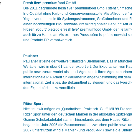
Fresh five* premiumfood GmbH
Die 2011 gegründete fresh five* premiumfood GmbH steht für frisch
Bio-Qualität ohne Farb- und Konservierungsstoffe. Als „Allrounder"
Yogurt vertreiben sie für Systemgastronomen, Großabnehmer und Fr
einen hochwertigen Bio-Rohware-Mix mit regionaler Herkunft. Mit Pr
Frozen Yogurt" bietet die fresh five* premiumfood GmbH den fetta
auch für zu Hause an. Als externes Pressebüro ist public:news ist sei
und Produkt-PR verantwortlich.
Paulaner
Paulaner ist eine der weltweit stärksten Biermarken. Das in Münch
Weißbier wird in über 61 Länder exportiert. Der Exportanteil von Pa
public:news verantwortet als Lead-Agentur mit ihren Agenturpartne
internationale PR-Arbeit für Paulaner in enger Abstimmung mit dem
international. Ziel ist es, die Bekanntheit zu steigern und das typis
den Exportmärkten zu vermitteln.
Ritter Sport
Nicht nur wir mögen es „Quadratisch. Praktisch. Gut.": Mit 99 Prozent
Ritter Sport unter den deutschen Marken in der absoluten Spitzengr
Gramm Schokoladetafel stammt hierzulande aus dem Hause Ritter. M
begann im Jahr 2005 die Zusammenarbeit zwischen public:news und 
2007 unterstützen wir die Marken- und Produkt-PR sowie die Unt