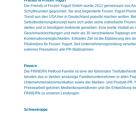
Friends of Frozen Yogurt
Die Friends of Frozen Yogurt GmbH wurde 2012 gemeinsam von An
Schulfreunden gegründet. Sie sind begeisterte Frozen Yogurt-Pionie
Trend aus den USA hier in Deutschland populär machen wollen. Be
Selbstbedienungskonzept kann sich jeder seine individuelle Froz
stellen und in trendigem Ambiente genießen. Eine breite Vielfalt an 
Geschmacksrichtungen und mehr als 30 verschiedene Toppings er
Kombinationsmöglichkeiten. Erklärtes Ziel ist die Etablierung des d
Filialnetzes für Frozen Yogurt. Seit Unternehmensgründung verantwo
externes Pressebüro alle PR-Maßnahmen.
Finnern
Die FINNERN Petfood-Familie ist eine der führenden Tierfutterherst
beraten das in Verden ansässige Familienunternehmen in allen Fra
Unternehmenskommunikation sowie der Marken- und Produkt-PR. 
Pressearbeit gehören Medienkooperationen und die Entwicklung ei
FINNERN zu unseren Leistungen.
Schneekoppe