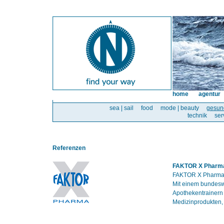
home
agentur
sea | sail
food
mode | beauty
gesun
technik
ser
Referenzen
FAKTOR X Pharm
FAKTOR X Pharma i
Mit einem bundesw
Apothekentrainern
Medizinprodukten,