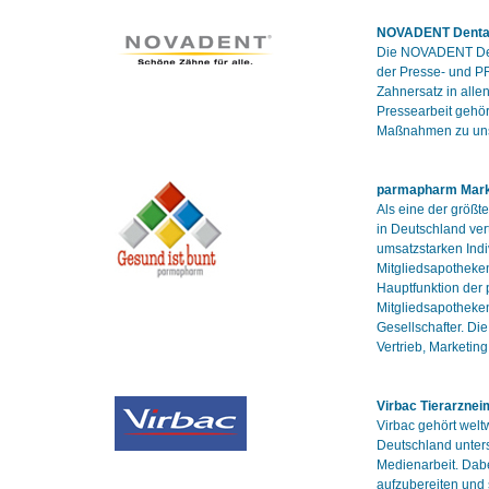
NOVADENT Denta
Die NOVADENT Dent
der Presse- und PR
Zahnersatz in all
Pressearbeit gehö
Maßnahmen zu uns
parmapharm Mark
Als eine der größt
in Deutschland ver
umsatzstarken Indi
Mitgliedsapotheke
Hauptfunktion der 
Mitgliedsapotheken
Gesellschafter. Di
Vertrieb, Marketin
Virbac Tierarznei
Virbac gehört welt
Deutschland unters
Medienarbeit. Dabe
aufzubereiten und 