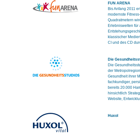
FUN ARENA
Bis Anfang 2011 e
modernste Fitness-
Quadratmetern wird
Erlebniswelten für
Entstehungsgeschi
klassischer Medien
CI und des CD durc
Die Gesundheitss
Die Gesundheitsstu
der Metropolregion
Gesundheit ihrer M
fachkundiger, per
bereits 20.000 Ha
hinsichtlich Strat
Website, Entwickl
Huxol