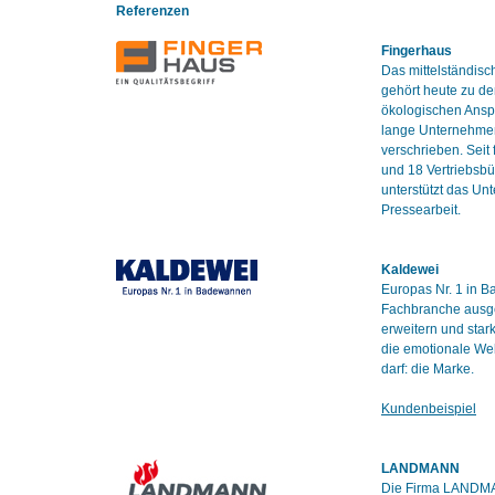
Referenzen
Fingerhaus
Das mittelständis
gehört heute zu de
ökologischen Anspr
lange Unternehmens
verschrieben. Seit
und 18 Vertriebsbü
unterstützt das Un
Pressearbeit.
Kaldewei
Europas Nr. 1 in B
Fachbranche ausge
erweitern und star
die emotionale Wel
darf: die Marke.
Kundenbeispiel
LANDMANN
Die Firma LANDMAN