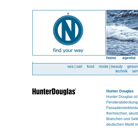
home
agentur
sea | sail
food
mode | beauty
gesun
technik
ser
Hunter Douglas
Hunter Douglas ist
Fensterabdeckunge
Fassadenverkleidun
thermischen, akust
Branchen und Sekt
deutschen Markt mi