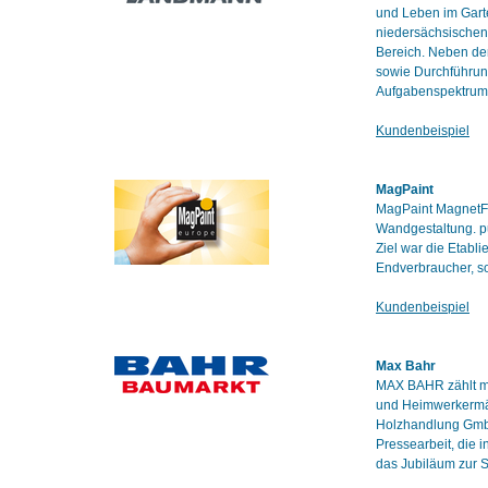
und Leben im Gart
niedersächsischen 
Bereich. Neben der
sowie Durchführun
Aufgabenspektrum
Kundenbeispiel
MagPaint
MagPaint MagnetFar
Wandgestaltung. pu
Ziel war die Etab
Endverbraucher, so
Kundenbeispiel
Max Bahr
MAX BAHR zählt mi
und Heimwerkermär
Holzhandlung Gmb
Pressearbeit, die 
das Jubiläum zur 