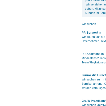
public:news ist
Wir verstehen u
geben. Mit unser
Kunden im Bere
Wir suchen
PR-Berater/-in
Wir freuen uns auf
Unternehmen, Texts
PR-Assistent/-in
Mindestens 2 Jahre
Teamfähigkeit setz
Junior Art Direct
Wir suchen zum näc
Berufserfahrung. K
werden vorausgese
Grafik-Praktikant/
Wir suchen kreative