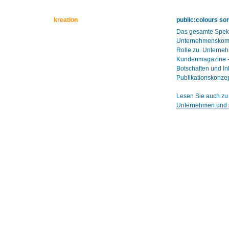
kreation
public:colours so
Das gesamte Spekt
Unternehmenskomm
Rolle zu. Unterneh
Kundenmagazine - b
Botschaften und Inh
Publikationskonzept
Lesen Sie auch zu 
Unternehmen und i