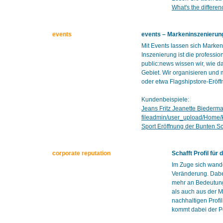
What's the differe
events
events – Markeninszenierung
Mit Events lassen sich Marke
Inszenierung ist die professi
public:news wissen wir, wie d
Gebiet. Wir organisieren und 
oder etwa Flagshipstore-Eröf
Kundenbeispiele:
Jeans Fritz Jeanette Biederm
fileadmin/user_upload/Home
Sport Eröffnung der Bunten S
corporate reputation
Schafft Profil fü
Im Zuge sich wande
Veränderung. Dabe
mehr an Bedeutung.
als auch aus der M
nachhaltigen Profi
kommt dabei der Po