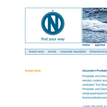
home
agentur
brand news
events
corporate reputation
krisenkommu
brand news
Inszeniert Produk
Produkte und Dien
werden zudem austa
zentralen Tool Bra
Produkte und Diens
zielgruppengerecht
Kommunikationsmaß
Lesen Sie auch zu