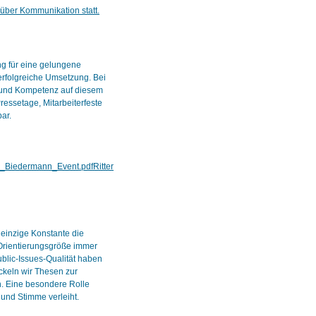
 über Kommunikation statt.
ng für eine gelungene
erfolgreiche Umsetzung. Bei
g und Kompetenz auf diesem
essetage, Mitarbeiterfeste
ar.
e_Biedermann_Event.pdf
Ritter
einzige Konstante die
Orientierungsgröße immer
blic-Issues-Qualität haben
ckeln wir Thesen zur
n. Eine besondere Rolle
und Stimme verleiht.