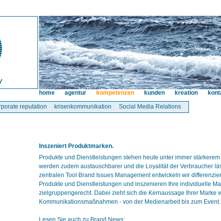
home
agentur
kompetenzen
kunden
kreation
kont
rporate reputation
krisenkommunikation
Social Media Relations
Inszeniert Produktmarken.
Produkte und Dienstleistungen stehen heute unter immer stärkerem
werden zudem austauschbarer und die Loyalität der Verbraucher lä
zentralen Tool Brand Issues Management entwickeln wir differenzi
Produkte und Dienstleistungen und inszenieren Ihre individuelle M
zielgruppengerecht. Dabei zieht sich die Kernaussage Ihrer Marke w
Kommunikationsmaßnahmen - von der Medienarbeit bis zum Event.
Lesen Sie auch zu Brand News: