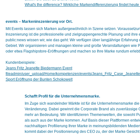
What's the difference? Wirkliche Markendifferenzierung findet heute
events – Markeninszenierung vor Ort.
Mit Events lassen sich Marken außergewöhnlich in Szene setzen. Voraussetzu
Inszenierung ist die professionelle und zielgruppengerechte Planung und ihre 
public:news wissen wir, wie das geht: Wir verfügen über langjährige Erfahrun
Gebiet. Wir organisieren und managen kleine und große Veranstaltungen wie Pr
oder etwa Flagshipstore-Eröffnungen und machen so Ihre Marke rundum erlebb
Kundenbeispiele:
Jeans Fritz Jeanette Biedermann Event
fileadmin/user_upload/Home/kompetenzen/events/Jeans_Fritz_Case_Jeanett
Sport Eröffnung der Bunten Schokowelt
Schafft Profil für die Unternehmensmarke.
Im Zuge sich wandelnder Märkte ist für die Unternehmensmarke die 
Veränderung. Dabei gewinnt die Corporate Brand als zuverlässige 
mehr an Bedeutung. Wir identifizieren Themenwelten, die sowohl Pu
als auch aus der Marke kommen. Auf Basis dieser Plattformen entwi
nachhaltigen Profilierung Ihrer Marke in meinungsbildenden Medie
kommt dabei der Positionierung des CEO zu, der der Marke Gesicht 