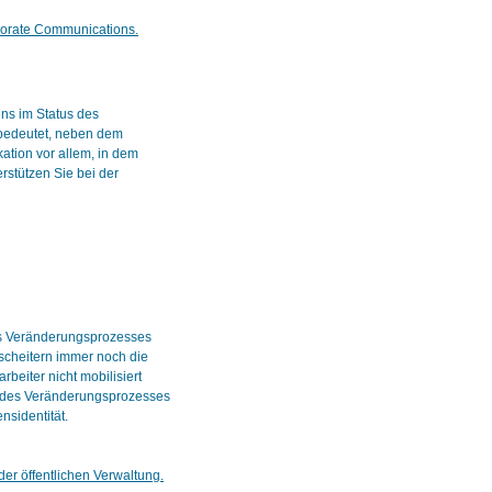
rporate Communications.
ns im Status des
bedeutet, neben dem
tion vor allem, in dem
rstützen Sie bei der
es Veränderungsprozesses
scheitern immer noch die
beiter nicht mobilisiert
ng des Veränderungsprozesses
nsidentität.
r öffentlichen Verwaltung.