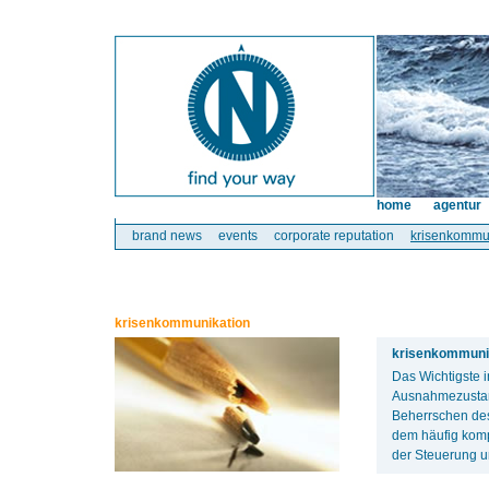
home
agentur
brand news
events
corporate reputation
krisenkommu
krisenkommunikation
krisenkommunik
Das Wichtigste 
Ausnahmezustan
Beherrschen des
dem häufig komp
der Steuerung u