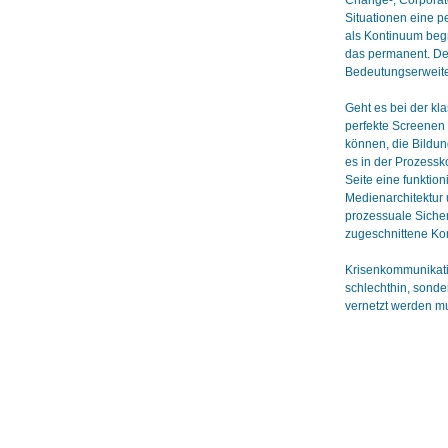
Change-, Corporate
Situationen eine 
als Kontinuum begre
das permanent. Der
Bedeutungserweiter
Geht es bei der kl
perfekte Screenen 
können, die Bildun
es in der Prozessk
Seite eine funktio
Medienarchitektur 
prozessuale Sicher
zugeschnittene Ko
Krisenkommunikatio
schlechthin, sonde
vernetzt werden m