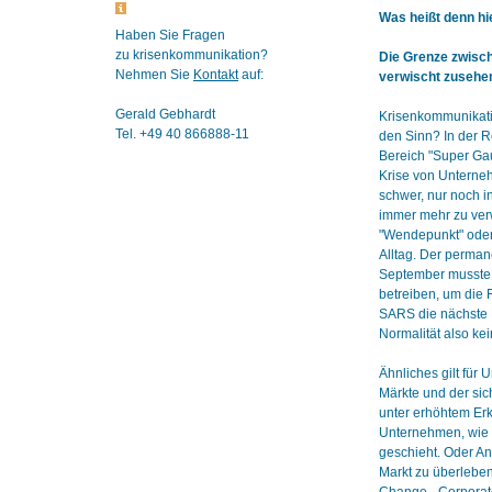
Was heißt denn hi
Haben Sie Fragen
zu krisenkommunikation?
Die Grenze zwisc
Nehmen Sie
Kontakt
auf:
verwischt zusehe
Gerald Gebhardt
Krisenkommunikati
Tel. +49 40 866888-11
den Sinn? In der R
Bereich "Super Gau
Krise von Unterneh
schwer, nur noch i
immer mehr zu verw
"Wendepunkt" oder 
Alltag. Der perman
September musste 
betreiben, um die 
SARS die nächste 
Normalität also kei
Ähnliches gilt für
Märkte und der sic
unter erhöhtem Erk
Unternehmen, wie z
geschieht. Oder A
Markt zu überleben