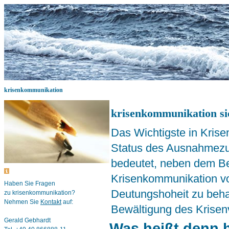
krisenkommunikation
krisenkommunikation si
Das Wichtigste in Kris
Status des Ausnahmezu
bedeutet, neben dem Be
Krisenkommunikation vo
Haben Sie Fragen
Deutungshoheit zu behal
zu krisenkommunikation?
Nehmen Sie
Kontakt
auf:
Bewältigung des Krisenv
Gerald Gebhardt
Was heißt denn h