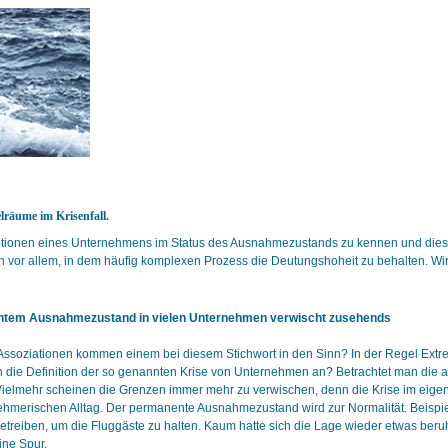
räume im Krisenfall.
optionen eines Unternehmens im Status des Ausnahmezustands zu kennen und dies
 vor allem, in dem häufig komplexen Prozess die Deutungshoheit zu behalten. Wir 
ntem Ausnahmezustand in vielen Unternehmen verwischt zusehends
ssoziationen kommen einem bei diesem Stichwort in den Sinn? In der Regel Extrem
 die Definition der so genannten Krise von Unternehmen an? Betrachtet man die aktu
Vielmehr scheinen die Grenzen immer mehr zu verwischen, denn die Krise im eige
ernehmerischen Alltag. Der permanente Ausnahmezustand wird zur Normalität. Beisp
treiben, um die Fluggäste zu halten. Kaum hatte sich die Lage wieder etwas beru
ine Spur.