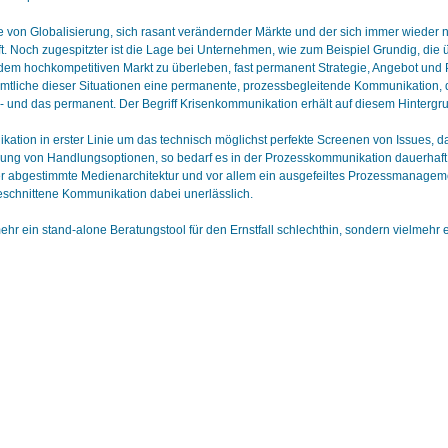
e von Globalisierung, sich rasant verändernder Märkte und der sich immer wieder 
. Noch zugespitzter ist die Lage bei Unternehmen, wie zum Beispiel Grundig, die ü
dem hochkompetitiven Markt zu überleben, fast permanent Strategie, Angebot und 
mtliche dieser Situationen eine permanente, prozessbegleitende Kommunikation, 
in - und das permanent. Der Begriff Krisenkommunikation erhält auf diesem Hintergr
ation in erster Linie um das technisch möglichst perfekte Screenen von Issues, da
lung von Handlungsoptionen, so bedarf es in der Prozesskommunikation dauerhaft a
der abgestimmte Medienarchitektur und vor allem ein ausgefeiltes Prozessmanagement
eschnittene Kommunikation dabei unerlässlich.
mehr ein stand-alone Beratungstool für den Ernstfall schlechthin, sondern vielmeh