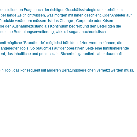
neu stellenden Frage nach der richtigen Geschäftsstrategie unter erhöhtem
ber lange Zeit nicht wissen, was morgen mit ihnen geschieht. Oder Anbieter auf
Produkte verändern müssen. Ist das Change-, Corporate oder Krisen-
die den Ausnahmezustand als Kontinuum begreift und den Beteiligten die
und eine Bedeutungserweiterung, wirkt oft sogar anachronistisch.
mit mögliche "Brandherde" möglichst früh identifiziert werden können, die
ngelegter Tools. So braucht es auf der operativen Seite eine funktionierende
, das inhaltliche und prozessuale Sicherheit garantiert - aber dauerhaft.
r ein Tool, das konsequent mit anderen Beratungsbereichen vernetzt werden muss.