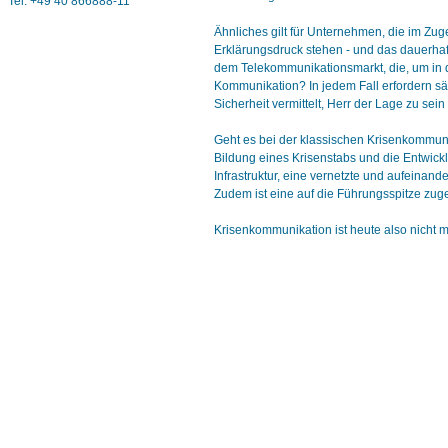
Tel. +49 40 866888-11
Ähnliches gilt für Unternehmen, die im Zug
Erklärungsdruck stehen - und das dauerhaft
dem Telekommunikationsmarkt, die, um in 
Kommunikation? In jedem Fall erfordern sä
Sicherheit vermittelt, Herr der Lage zu se
Geht es bei der klassischen Krisenkommunik
Bildung eines Krisenstabs und die Entwick
Infrastruktur, eine vernetzte und aufeinan
Zudem ist eine auf die Führungsspitze zug
Krisenkommunikation ist heute also nicht 