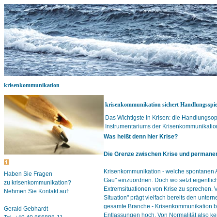
krisenkommunikation
krisenkommunikation sichert Handlungsspiel
Das Wichtigste in Krisen: die Handlungs
Instrumentariums der Krisenkommunikation
Was heißt denn hier Krise?
Die Grenze zwischen Krise und permane
Krisenkommunikation - welche spontanen A
Haben Sie Fragen
Gau" einzuordnen. Doch wo setzt eigentlich
zu krisenkommunikation?
Extremsituationen von Krise zu sprechen. 
Nehmen Sie
Kontakt
auf:
Situation" prägt vielfach bereits den unt
gesamte Branche - Krisenkommunikation be
Gerald Gebhardt
Entlassungen hoch. Von Normalität also ke