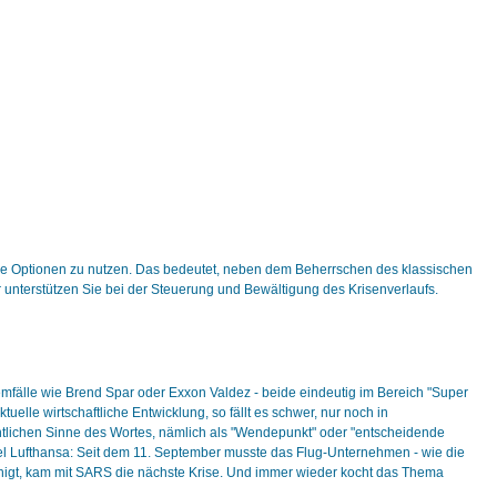
e Optionen zu nutzen. Das bedeutet, neben dem Beherrschen des klassischen
unterstützen Sie bei der Steuerung und Bewältigung des Krisenverlaufs.
fälle wie Brend Spar oder Exxon Valdez - beide eindeutig im Bereich "Super
elle wirtschaftliche Entwicklung, so fällt es schwer, nur noch in
ntlichen Sinne des Wortes, nämlich als "Wendepunkt" oder "entscheidende
iel Lufthansa: Seit dem 11. September musste das Flug-Unternehmen - wie die
higt, kam mit SARS die nächste Krise. Und immer wieder kocht das Thema