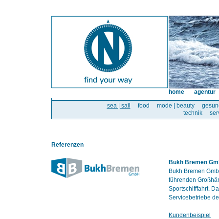
home
agentur
sea | sail
food
mode | beauty
gesun
technik
ser
Referenzen
Bukh Bremen G
Bukh Bremen GmbH 
führenden Großhänd
Sportschifffahrt. 
Servicebetriebe de
Kundenbeispiel