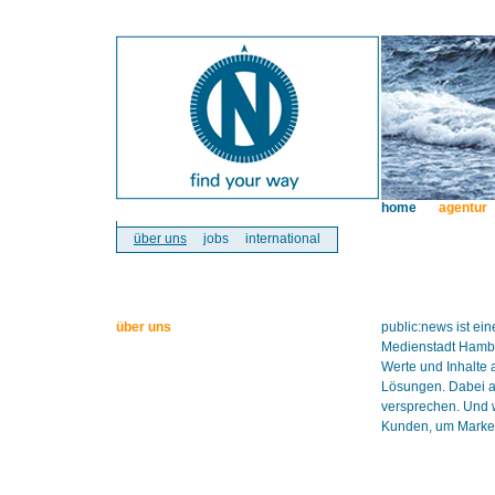
home
agentur
über uns
jobs
international
über uns
public:news ist e
Medienstadt Hambur
Werte und Inhalte 
Lösungen. Dabei ar
versprechen. Und w
Kunden, um Marken 