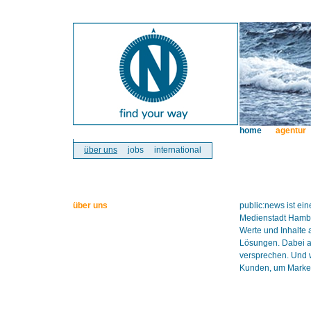
home
agentur
über uns
jobs
international
über uns
public:news ist e
Medienstadt Hambur
Werte und Inhalte 
Lösungen. Dabei ar
versprechen. Und w
Kunden, um Marken 