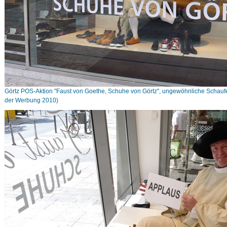
Görtz POS-Aktion "Faust von Goethe, Schuhe von Görtz", ungewöhnliche Schauf
der Werbung 2010)