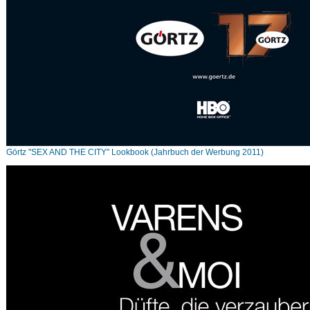
Görtz "SEX AND THE CITY" Lookbook (Jahrbuch der Werbung 2011)