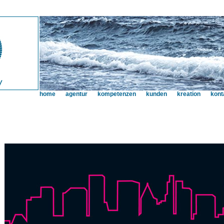
home
agentur
kompetenzen
kunden
kreation
kont