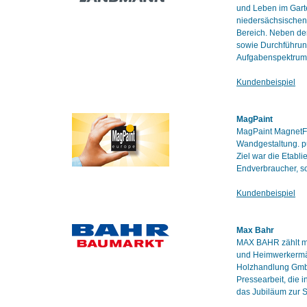
und Leben im Gart
niedersächsischen 
Bereich. Neben der
sowie Durchführun
Aufgabenspektrum
Kundenbeispiel
MagPaint
MagPaint MagnetFar
Wandgestaltung. pu
Ziel war die Etab
Endverbraucher, so
Kundenbeispiel
Max Bahr
MAX BAHR zählt mi
und Heimwerkermär
Holzhandlung Gmb
Pressearbeit, die 
das Jubiläum zur 