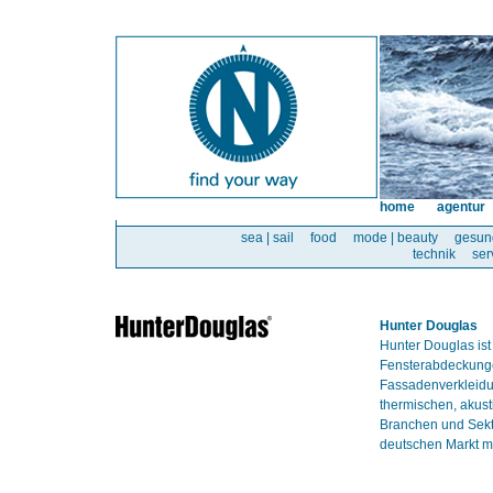
home
agentur
sea | sail
food
mode | beauty
gesun
technik
ser
Hunter Douglas
Hunter Douglas ist
Fensterabdeckunge
Fassadenverkleidun
thermischen, akust
Branchen und Sekt
deutschen Markt mi