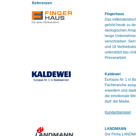
Referenzen
Fingerhaus
Das mittelständis
gehört heute zu de
ökologischen Anspr
lange Unternehmens
verschrieben. Seit
und 18 Vertriebsbü
unterstützt das Un
Pressearbeit.
Kaldewei
Europas Nr. 1 in B
Fachbranche ausge
erweitern und star
die emotionale Wel
darf: die Marke.
Kundenbeispiel
LANDMANN
Die Firma LANDMAN