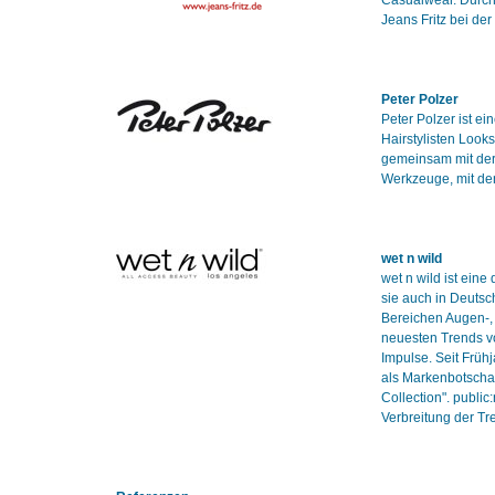
Casualwear. Durch
Jeans Fritz bei de
Peter Polzer
Peter Polzer ist e
Hairstylisten Looks
gemeinsam mit der
Werkzeuge, mit de
wet n wild
wet n wild ist eine
sie auch in Deutsc
Bereichen Augen-, 
neuesten Trends v
Impulse. Seit Früh
als Markenbotschaft
Collection". publi
Verbreitung der T