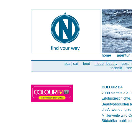
home
agentur
sea | sail
food
mode | beauty
gesun
technik
ser
COLOUR B4
2009 startete die
Erfolgsgeschichte, 
Beautyprodukten be
die Anwendung zu 
Mittlerweile wird 
Südafrika. public: