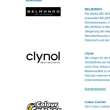
Referenzen
BELMONDO
Die Marke BELMOND
präsentiert BELMO
Kleinlederwaren. I
BELMONDO in Modeti
Steigerung der Ma
Messebetreuung un
Österreich und de
Clynol
Wir sorgen für die
Tochterfirma der 
einer Pure-Urban-L
Markenauftritt zu 
Feld der externen
Unternehmensmarke
Kundenbeispiel
Colour Catcher
Der Colour Catcher