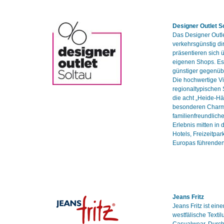
Designer Outlet S
Das Designer Outl
verkehrsgünstig di
präsentieren sich 
eigenen Shops. Es 
günstiger gegenüb
Die hochwertige Vi
regionaltypischen
die acht „Heide-H
besonderen Charme
familienfreundlich
Erlebnis mitten in
Hotels, Freizeitpar
Europas führenden
Jeans Fritz
Jeans Fritz ist ein
westfälische Texti