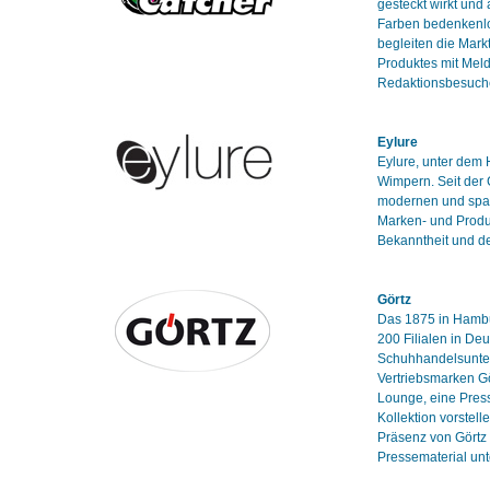
gesteckt wirkt und
Farben bedenkenlo
begleiten die Mark
Produktes mit Mel
Redaktionsbesuch
Eylure
Eylure, unter dem H
Wimpern. Seit der 
modernen und span
Marken- und Produ
Bekanntheit und d
Görtz
Das 1875 in Hambu
200 Filialen in De
Schuhhandelsuntern
Vertriebsmarken Gö
Lounge, eine Press
Kollektion vorstel
Präsenz von Görtz 
Pressematerial unt